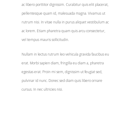
ac libero porttitor dignissim. Curabitur quis elit placerat,
pellentesque quam id, malesuada magna. Vivamus ut
rutrum nisi. In vitae nulla in purus aliquet vestibulum ac
ac lorem. Etiam pharetra quam quis arcu consectetur,
vel tempus mauris sollicitudin.
Nullam in lectus rutrum leo vehicula gravida faucibus eu
erat. Morbi sapien diam, fringilla eu diam a, pharetra
egestas erat. Proin mi sem, dignissim ut feugiat sed,
pulvinar id nunc. Donec sed diam quis libero ornare
cursus. In nec ultricies nisi.