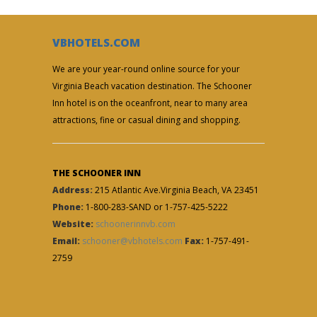
VBHOTELS.COM
We are your year-round online source for your
Virginia Beach vacation destination. The Schooner
Inn hotel is on the oceanfront, near to many area
attractions, fine or casual dining and shopping.
THE SCHOONER INN
Address:
215 Atlantic Ave.Virginia Beach, VA 23451
Phone:
1-800-283-SAND or 1-757-425-5222
Website:
schoonerinnvb.com
Email:
schooner@vbhotels.com
Fax:
1-757-491-
2759